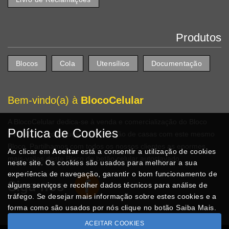
Produtos
Blocos
Cola
Utensílios
Documentação
Bem-vindo(a) à
BlocoCelular
A BlocoCelular dedica-se à venda e comercialização do Bloco
Política de Cookies
YTONG
e à construção e renovação de casas com este mesmo
Bloco. Partilhamos com todos os nossos clientes as enormes
Ao clicar em
Aceitar
está a consentir a utilização de cookies
mais-valias deste Bloco de betão celular autoclavado.
neste site. Os cookies são usados para melhorar a sua
experiência de navegação, garantir o bom funcionamento de
Siga-nos
alguns serviços e recolher dados técnicos para análise de
tráfego. Se desejar mais informação sobre estes cookies e a
forma como são usados por nós clique no botão Saiba Mais.
ACEITAR COOKIES