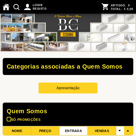
Menu Produtos
LOGIN
ARTIGOS:
0
REGISTO
TOTAL:
€ 0,00
Categorias associadas a Quem Somos
Apresentação
Quem Somos
SÓ PROMOÇÕES
NOME
PREÇO
ENTRADA
VENDAS