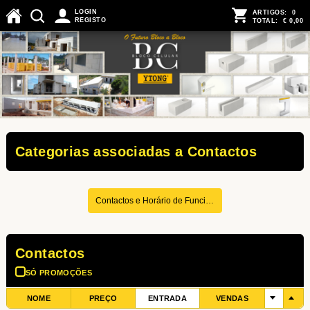
Menu Produtos
LOGIN
ARTIGOS:
0
REGISTO
TOTAL:
€ 0,00
Categorias associadas a Contactos
Contactos e Horário de Funcionamento
Contactos
SÓ PROMOÇÕES
NOME
PREÇO
ENTRADA
VENDAS