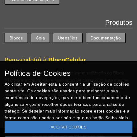
Produtos
Blocos
Cola
Utensílios
Documentação
Bem-vindo(a) à
BlocoCelular
Política de Cookies
A BlocoCelular dedica-se à venda e comercialização do Bloco
YTONG
e à construção e renovação de casas com este mesmo
Ao clicar em
Aceitar
está a consentir a utilização de cookies
Bloco. Partilhamos com todos os nossos clientes as enormes
neste site. Os cookies são usados para melhorar a sua
mais-valias deste Bloco de betão celular autoclavado.
experiência de navegação, garantir o bom funcionamento de
alguns serviços e recolher dados técnicos para análise de
Siga-nos
tráfego. Se desejar mais informação sobre estes cookies e a
forma como são usados por nós clique no botão Saiba Mais.
ACEITAR COOKIES
Todos os valores incluem IVA à taxa em vigor